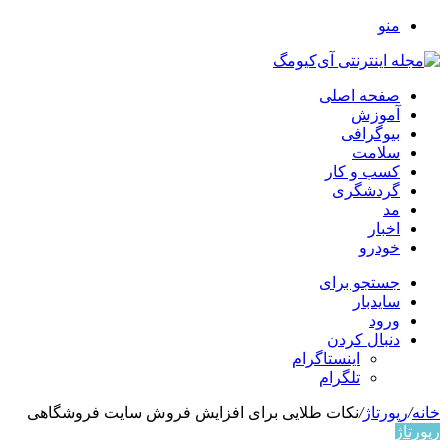
منو
صفحه اصلی
آموزش
بیوگرافی
سلامت
کسب و کار
گردشگری
مد
اخبار
خودرو
جستجو برای
سایدبار
ورود
دنبال کردن
اینستاگرام
تلگرام
خانه
/
رپورتاژ
/
نکات طلایی برای افزایش فروش سایت فروشگاهی
رپورتاژ