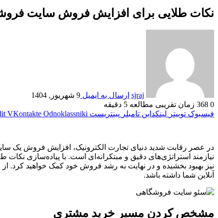
نکات طلایی برای افزایش فروش سایت فروش
sjraj
ارسال به ایمیل
9 شهریور, 1404
0
368
زمان تقریبی مطالعه 5 دقیقه
فیسبوک
توییتر
لینکداین
تامبلر
پینتریست
Odnoklassniki
VKontakte
it
در عصر رقابت شدید دنیای تجارت الکترونیک، افزایش فروش یک سایت
نیازمند استراتژی‌های دقیق و مبتکرانه‌ای است. با پیاده‌سازی نکات ط
نیز بهبود بخشیده و در نهایت به رشد فروش خود کمک خواهید کرد. از ب
آنلاین شما داشته باشد.
مشخص کردن مسیر خرید مشتری