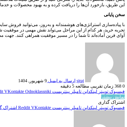
این طریق، بازخورد آن‌ها را دریافت کرده و به بهبود محصولات و خدما
سخن پایانی
با پیاده‌سازی استراتژی‌های هوشمندانه و به‌روز، می‌توانید فروش 
تجربه خرید، هر کدام از این مراحل می‌تواند نقش مهمی در موفقیت شم
آوای فرین آماده‌اند تا شما را در مسیر موفقیت همراهی کنند. جهت 
sjraj
ارسال به ایمیل
9 شهریور, 1404
0
368
زمان تقریبی مطالعه 5 دقیقه
فیسبوک
توییتر
لینکداین
تامبلر
پینتریست
Odnoklassniki
VKontakte
it
نمایش بیشتر
اشتراک گذاری
فیسبوک
توییتر
لینکداین
تامبلر
پینتریست
VKontakte
Reddit
اشتراک گذ