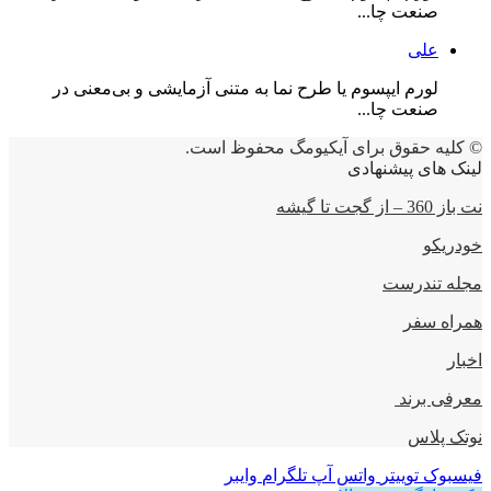
صنعت چا...
علی
لورم ایپسوم یا طرح‌ نما به متنی آزمایشی و بی‌معنی در
صنعت چا...
© کلیه حقوق برای آیکیومگ محفوظ است.
لینک های پیشنهادی
نت باز 360 – از گجت تا گیشه
خودریکو
مجله‌ تندرست
همراه سفر
اخبار
معرفی برند
نوتک پلاس
فیسبوک
توییتر
واتس آپ
تلگرام
وایبر