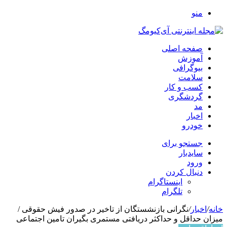
منو
صفحه اصلی
آموزش
بیوگرافی
سلامت
کسب و کار
گردشگری
مد
اخبار
خودرو
جستجو برای
سایدبار
ورود
دنبال کردن
اینستاگرام
تلگرام
خانه
/
اخبار
/
نگرانی بازنشستگان از تاخیر در صدور فیش حقوقی /
میزان حداقل و حداکثر دریافتی مستمری بگیران تامین اجتماعی