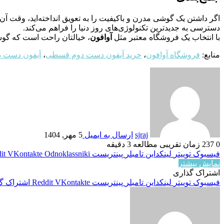
اگر داشتن یک گوشی مدرن و باکیفیت را به تعویق انداخته‌اید، وقت آن 
دسترسی به جدیدترین تکنولوژی‌های روز دنیا را فراهم می‌کند.
با انتخاب یک فروشگاه معتبر مثل
آوافون
، خیالتان راحت است که گو
منابع:
فروشگاه آوافون
،
خرید آیفون دست دوم قسطی
،
آیفون دست 
sjraj
ارسال به ایمیل
5 مهر, 1404
0
237
زمان تقریبی مطالعه 3 دقیقه
فیسبوک
توییتر
لینکداین
تامبلر
پینتریست
Odnoklassniki
VKontakte
it
نمایش بیشتر
اشتراک گذاری
فیسبوک
توییتر
لینکداین
تامبلر
پینتریست
VKontakte
Reddit
اشتراک گذ