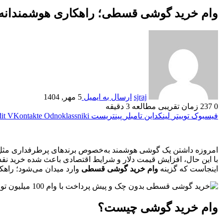
وام خرید گوشی قسطی؛ راهکاری هوشمندانه ب
sjraj
ارسال به ایمیل
5 مهر, 1404
0
237
زمان تقریبی مطالعه 3 دقیقه
فیسبوک
توییتر
لینکداین
تامبلر
پینتریست
Odnoklassniki
VKontakte
it
امروزه داشتن یک گوشی هوشمند به‌خصوص برندهای پرطرفداری مثل آی
با این حال، افزایش قیمت دلار و شرایط اقتصادی باعث شده خرید نقد
اینجاست که گزینه
وام خرید گوشی قسطی
وارد میدان می‌شود؛ راهک
وام خرید گوشی چیست؟