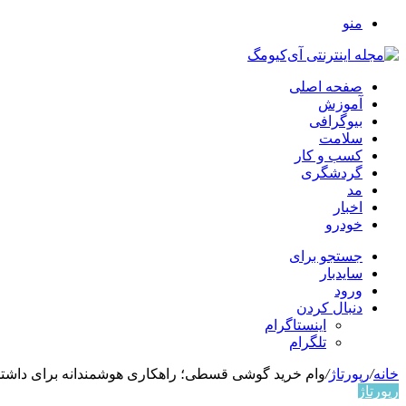
منو
صفحه اصلی
آموزش
بیوگرافی
سلامت
کسب و کار
گردشگری
مد
اخبار
خودرو
جستجو برای
سایدبار
ورود
دنبال کردن
اینستاگرام
تلگرام
خانه
/
رپورتاژ
/
وام خرید گوشی قسطی؛ راهکاری هوشمندانه برای داشتن 
رپورتاژ