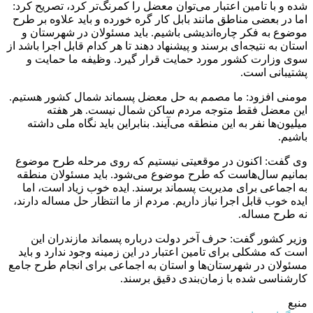
شده و با تامین اعتبار می‌توان معضل را کمرنگ‌تر کرد، تصریح کرد:
اما در بعضی مناطق مانند بابل کار گره خورده و باید علاوه بر طرح
موضوع به فکر چاره‌اندیشی باشیم. باید مسئولان در شهرستان و
استان به نتیجه‌ای برسند و پیشنهاد دهند تا هر کدام قابل اجرا باشد از
سوی وزارت کشور مورد حمایت قرار گیرد. وظیفه ما حمایت و
پشتیبانی است.
مومنی افزود: ما مصمم به حل معضل پسماند شمال کشور هستیم.
این معضل فقط متوجه مردم ساکن شمال نیست. هر هفته
میلیون‌ها نفر به این منطقه می‌آیند. بنابراین باید نگاه ملی داشته
باشیم.
وی گفت: اکنون در موقعیتی نیستیم که روی مرحله طرح موضوع
بمانیم‌ سال‌هاست که طرح موضوع می‌شود. باید مسئولان منطقه
به اجماعی برای مدیریت پسماند برسند. ایده خوب زیاد است، اما
ایده خوب قابل اجرا نیاز داریم. مردم از ما انتظار حل مساله دارند،
نه طرح مساله.
وزیر کشور گفت: حرف آخر دولت درباره پسماند مازندران این
است که مشکلی برای تامین اعتبار در این زمینه وجود ندارد و باید
مسئولان در شهرستان‌ها و استان به اجماعی برای انجام طرح جامع
کارشناسی شده با زمان‌بندی دقیق برسند.
منبع