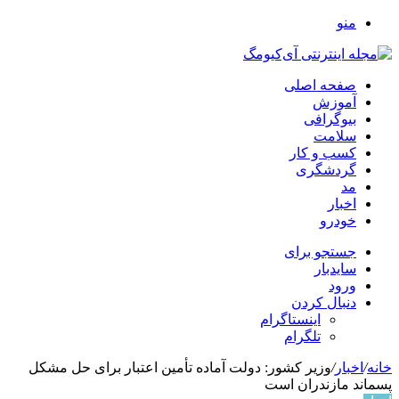
منو
صفحه اصلی
آموزش
بیوگرافی
سلامت
کسب و کار
گردشگری
مد
اخبار
خودرو
جستجو برای
سایدبار
ورود
دنبال کردن
اینستاگرام
تلگرام
خانه
/
اخبار
/
وزیر کشور: دولت آماده تأمین اعتبار برای حل مشکل
پسماند مازندران است