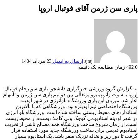
پاری سن ژرمن آقای فوتبال اروپا
sjraj
ارسال به ایمیل
23 مرداد, 1404
0
492
زمان مطالعه یک دقیقه
به گزارش گروه ورزشی خبرگزاری دانشجو، بازی سوپرجام فوتبال
اروپا با سوت ژائو پینیرو پرتغالی بین دو تیم پاری سن ژرمن و تاتنهام
آغاز شد. میزبان این بازی ورزشگاه بلوانرژی در شهر اودینه
ورزشگاه اختصاصی تیم اودینزه بود. ورزشگاهی که با بالاترین
استانداردهای محیط ‌زیستی ساخته شده است. ‏ورزشگاه بلو انرژی
در شهر اودینه استادیومی ‏کوچک ولی کاملا دوست‌دار محیط‌زیست
است. از زمان شروع ساخت ‏ورزشگاه همه مصالح ناشی از تخریب
استادیوم قدیمی برای ساخت ‏ورزشگاه جدید مورد استفاده قرار
گرفت تا دور ریز و نخاله نزدیک ‏صفر باشد. یک استادیوم بسیار