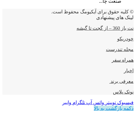
صنعت چا...
© کلیه حقوق برای آیکیومگ محفوظ است.
لینک های پیشنهادی
نت باز 360 – از گجت تا گیشه
خودریکو
مجله‌ تندرست
همراه سفر
اخبار
معرفی برند
نوتک پلاس
فیسبوک
توییتر
واتس آپ
تلگرام
وایبر
دکمه بازگشت به بالا