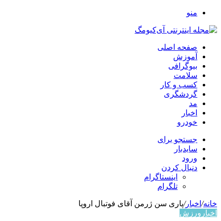
منو
صفحه اصلی
آموزش
بیوگرافی
سلامت
کسب و کار
گردشگری
مد
اخبار
خودرو
جستجو برای
سایدبار
ورود
دنبال کردن
اینستاگرام
تلگرام
خانه
/
اخبار
/
پاری سن ژرمن آقای فوتبال اروپا
اخبار
ورزش