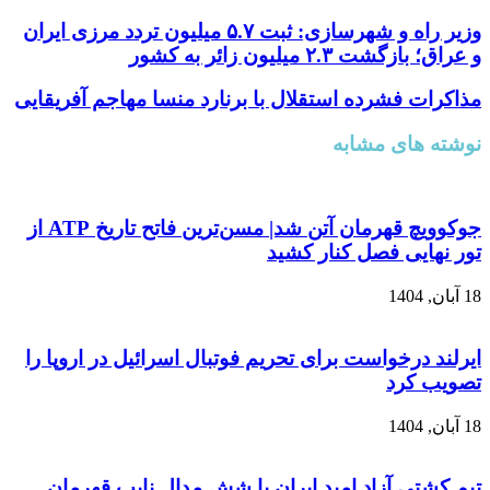
وزیر راه و شهرسازی: ثبت ۵.۷ میلیون تردد مرزی ایران
و عراق؛ بازگشت ۲.۳ میلیون زائر به کشور
مذاکرات فشرده استقلال با برنارد منسا مهاجم آفریقایی
نوشته های مشابه
جوکوویچ قهرمان آتن شد| مسن‌ترین فاتح تاریخ ATP از
تور نهایی فصل کنار کشید
18 آبان, 1404
ایرلند درخواست برای تحریم فوتبال اسرائیل در اروپا را
تصویب کرد
18 آبان, 1404
تیم کشتی آزاد امید ایران با شش مدال نایب قهرمان