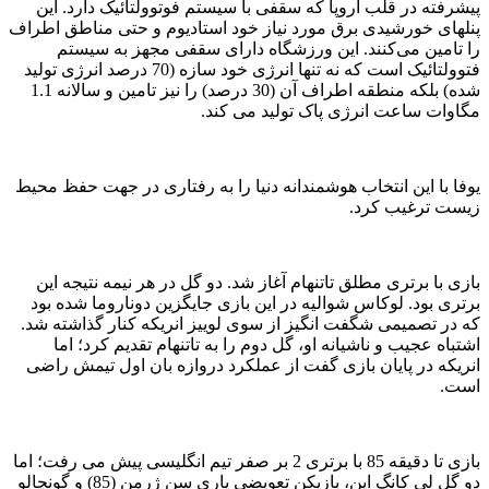
پیشرفته در قلب اروپا که سقفی با ‏سیستم فوتوولتائیک دارد. این
پنلهای خورشیدی برق مورد نیاز خود ‏استادیوم و حتی مناطق اطراف
را تامین می‌کنند. این ورزشگاه دارای سقفی مجهز به ‏سیستم
فتوولتائیک است که نه تنها انرژی خود سازه (70 درصد انرژی تولید
‏شده) بلکه منطقه اطراف آن (30 درصد) را نیز تامین و سالانه ‌‏1.1
مگاوات ساعت انرژی پاک تولید می کند.‏
یوفا با این انتخاب هوشمندانه دنیا را به رفتاری در جهت حفظ محیط
زیست ترغیب کرد.
بازی با برتری مطلق تاتنهام آغاز شد. دو گل در هر نیمه نتیجه این
برتری بود. لوکاس شوالیه در این بازی جایگزین دوناروما شده بود
که در تصمیمی شگفت انگیز از سوی لوییز انریکه کنار گذاشته شد.
اشتباه عجیب و ناشیانه او، گل دوم را به تاتنهام تقدیم کرد؛ اما
انریکه در پایان بازی گفت از عملکرد دروازه بان اول تیمش راضی
است.
بازی تا دقیقه 85 با برتری 2 بر صفر تیم انگلیسی پیش می رفت؛ اما
دو گل لی کانگ این، بازیکن تعویضی پاری سن ژرمن (85) و گونچالو