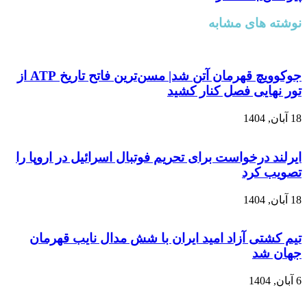
نوشته های مشابه
جوکوویچ قهرمان آتن شد| مسن‌ترین فاتح تاریخ ATP از
تور نهایی فصل کنار کشید
18 آبان, 1404
ایرلند درخواست برای تحریم فوتبال اسرائیل در اروپا را
تصویب کرد
18 آبان, 1404
تیم کشتی آزاد امید ایران با شش مدال نایب قهرمان
جهان شد
6 آبان, 1404