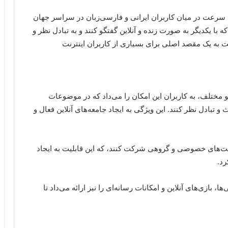
ع
ت
لادی تأسیس شد و به سرعت در میان کاربران ایرانی و فارسی‌زبان در سراسر جهان
ف
ن
ه با یکدیگر به صورت زنده و آنلاین گفتگو کنند و به تبادل نظر و
ر
و
ا
د
ت به یک مقصد اصلی برای بسیاری از کاربران اینترنت
ن
3
ی
2
ه
؛
؛
ق
چ
ب
و مختلف، به کاربران این امکان را می‌داد که در موضوعات
ر
ل
ادل نظر کنند. این ویژگی به ایجاد جامعه‌های آنلاین فعال و
ا
ا
آ
ز
ی
خ
ن
ر
‌های خصوصی و گروهی شرکت کنند، که این قابلیت به ایجاد
د
ی
رد.
ه
د
د
ا
 بازی‌های آنلاین و امکانات رسانه‌ای را نیز ارائه می‌داد تا
ر
ی
م
ن
ا
ن
ن‌
ک