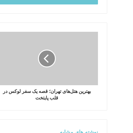
ا
ی
م
ی
ل
خ
و
د
ر
ا
و
ا
ر
د
بهترین هتل‌های تهران؛ قصه یک سفر لوکس در
ک
قلب پایتخت
ن
ی
د
نوشته های مشابه