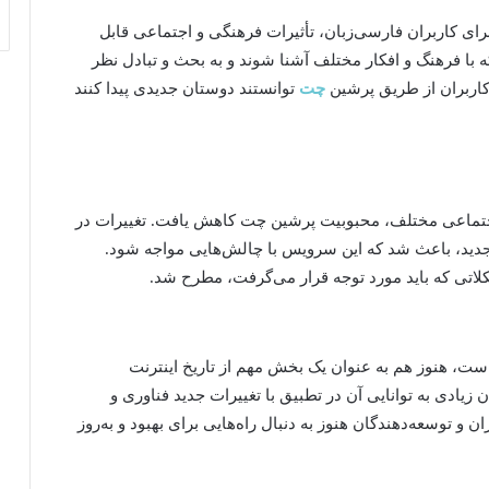
ه
ا
ای کاربران فارسی‌زبان، تأثیرات فرهنگی و اجتماعی قابل
ا
ت
ی
م
که با فرهنگ و افکار مختلف آشنا شوند و به بحث و تبادل نظر
ک
ه
 کاربران از طریق پرشین
چت
توانستند دوستان جدیدی پیدا کنند
ا
م
ش
ر
ت
ا
د
ب
ن
د
د
ا
اجتماعی مختلف، محبوبیت پرشین چت کاهش یافت. تغییرات در
ا
ن
جدید، باعث شد که این سرویس با چالش‌هایی مواجه شود.
ن
ی
لاتی که باید مورد توجه قرار می‌گرفت، مطرح شد.
ب
د
ه
س
م
است، هنوز هم به عنوان یک بخش مهم از تاریخ اینترنت
ت
زیادی به توانایی آن در تطبیق با تغییرات جدید فناوری و
ف
ن و توسعه‌دهندگان هنوز به دنبال راه‌هایی برای بهبود و به‌روز
ن
ا
و