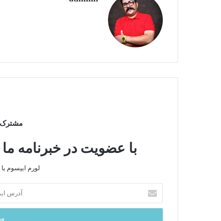
مشترک خ
با عضویت در خبرنامه ما 
لورم ایپسوم یا 
آ
د
ر
س