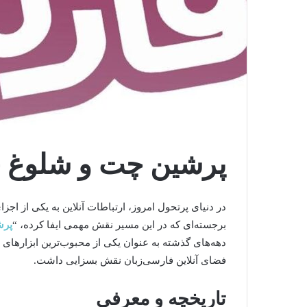
ج
ر
ا
ح
ی
ب
پرشین چت و شلوغ 
ی
ن
4 روز پیش
ی
جراحی بینی با تکنیک پرزرویشن
ب
در دنیای پرتحول امروز، ارتباطات آنلاین به یکی از ا
ا
برجسته‌ای که در این مسیر نقش مهمی ایفا کرده، “
پرش
ت
دهه‌های گذشته به عنوان یکی از محبوب‌ترین ابزارهای 
ک
فضای آنلاین فارسی‌زبان نقش بسزایی داشت.
ن
ی
ک
تاریخچه و معرفی
پ