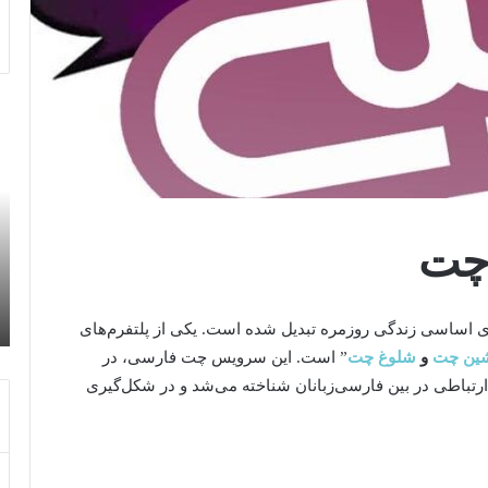
ا
ر
ی
ا
م
ه
پ
ن
ل
م
ن
ا
چت
4 روز پیش
ت
ی
ایمپلنت دیجیتال در زعفرانیه؛ چرا آینده
د
خ
درمان‌های کاشت دندان به سمت فناوری
ی
ر
دیجیتال حرکت کرده است؟
ج
ی
جزای اساسی زندگی روزمره تبدیل شده است. یکی از پلتفرم‌های
ی
د
ین چت
و
شلوغ چت
” است. این سرویس چت فارسی، در
ت
م
ارتباطی در بین فارسی‌زبانان شناخته می‌شد و در شکل‌گیری
ا
ح
ل
ص
د
و
ر
ل
ز
ا