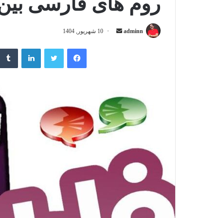
روم های فارسی بین 
adminn
ا
10 شهریور, 1404
ر
فیسبوک
توییتر
لینکداین
س
ا
ل
ب
ه
ا
ی
م
ی
ل