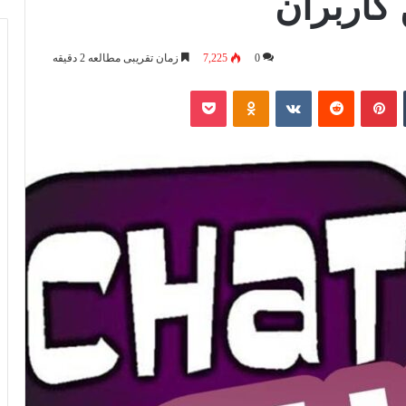
کاربران
0
7,225
زمان تقریبی مطالعه 2 دقیقه
تامبلر
پینتریست
Reddit
VKontakte
Odnoklassniki
پاکت