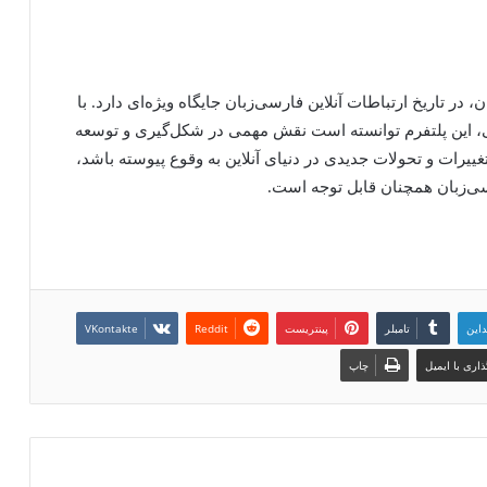
ر
ی
د
ی
ج
ر تاریخ ارتباطات آنلاین فارسی‌زبان جایگاه ویژه‌ای دارد. با
ی
ی، این پلتفرم توانسته است نقش مهمی در شکل‌گیری و توسعه
ت
تغییرات و تحولات جدیدی در دنیای آنلاین به وقوع پیوسته باشد،
ا
ل
سی‌زبان همچنان قابل توجه است.
ح
ر
ک
ت
ک
ر
داین
تامبلر
پینتریست
Reddit
VKontakte
د
اری با ایمیل
چاپ
ه
ا
س
ت
؟