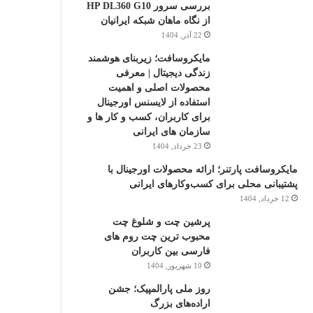
بررسی سرور HP DL360 G10
ه
از نگاه ماهان شبکه ایرانیان
ر
22 آذر, 1404
ا
ن
مایکروسافت؛ زیربنای هوشمند
زندگی دیجیتال | معرفی
محصولات اصلی و اهمیت
استفاده از لایسنس اورجینال
برای کاربران، کسب و کار ها و
سازمان های ایرانی
23 خرداد, 1404
مایکروسافت پارتنر؛ ارائه محصولات اورجینال با
پشتیبانی محلی برای کسب‌وکارهای ایرانی
12 خرداد, 1404
پرشین چت و شلوغ چت
محبوب ترین چت روم های
فارسی بین کاربران
10 شهریور, 1404
روز ملی پارالمپیک؛ جشن
اراده‌های بزرگ