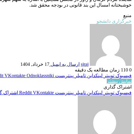
خوشبختانه امسال این بند قانونی در بودجه محقق شد.
منبع
خبرگزاری دانشجو
sjraj
ارسال به ایمیل
17 خرداد, 1404
0
110
زمان مطالعه یک دقیقه
فیسبوک
توییتر
لینکداین
تامبلر
پینتریست
Odnoklassniki
VKontakte
it
نمایش بیشتر
اشتراک گذاری
فیسبوک
توییتر
لینکداین
تامبلر
پینتریست
VKontakte
Reddit
اشتراک گذ