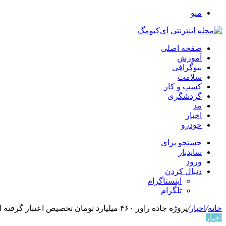
منو
صفحه اصلی
آموزش
بیوگرافی
سلامت
کسب و کار
گردشگری
مد
اخبار
خودرو
جستجو برای
سایدبار
ورود
دنبال کردن
اینستاگرام
تلگرام
خانه
/
اخبار
/
پروژه جاده راور ۴۶۰ میلیارد تومان تخصیص اعتبار گرفته است
اخبار