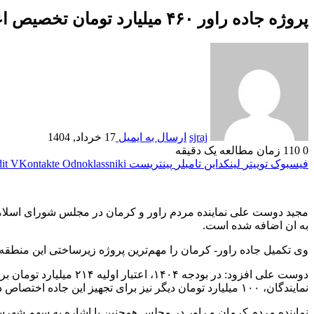
پروژه جاده راور ۴۶۰ میلیارد تومان تخصیص اعتبار گرفته است
sjraj
ارسال به ایمیل
17 خرداد, 1404
0
110
زمان مطالعه یک دقیقه
فیسبوک
توییتر
لینکداین
تامبلر
پینتریست
Odnoklassniki
VKontakte
it
به ان اضافه شده است.
وی تکمیل جاده راور- کرمان را مهم‌ترین پروژه زیرساختی این منطقه
نمایندگان، ۱۰۰ میلیارد تومان دیگر نیز برای تجهیز این جاده اختصاص دادم.