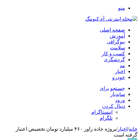
منو
صفحه اصلی
آموزش
بیوگرافی
سلامت
کسب و کار
گردشگری
مد
اخبار
خودرو
جستجو برای
سایدبار
ورود
دنبال کردن
اینستاگرام
تلگرام
خانه
/
اخبار
/
پروژه جاده راور ۴۶۰ میلیارد تومان تخصیص اعتبار
گرفته است