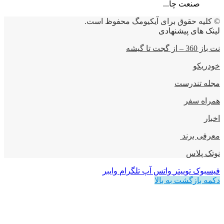
صنعت چا...
© کلیه حقوق برای آیکیومگ محفوظ است.
لینک های پیشنهادی
نت باز 360 – از گجت تا گیشه
خودریکو
مجله‌ تندرست
همراه سفر
اخبار
معرفی برند
نوتک پلاس
فیسبوک
توییتر
واتس آپ
تلگرام
وایبر
دکمه بازگشت به بالا