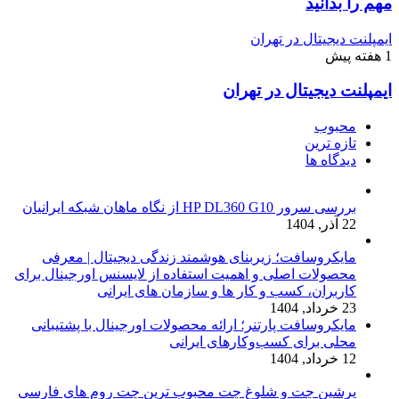
مهم را بدانید
ایمپلنت دیجیتال در تهران
1 هفته پیش
ایمپلنت دیجیتال در تهران
محبوب
تازه ترین
دیدگاه ها
بررسی سرور HP DL360 G10 از نگاه ماهان شبکه ایرانیان
22 آذر, 1404
مایکروسافت؛ زیربنای هوشمند زندگی دیجیتال | معرفی
محصولات اصلی و اهمیت استفاده از لایسنس اورجینال برای
کاربران، کسب و کار ها و سازمان های ایرانی
23 خرداد, 1404
مایکروسافت پارتنر؛ ارائه محصولات اورجینال با پشتیبانی
محلی برای کسب‌وکارهای ایرانی
12 خرداد, 1404
پرشین چت و شلوغ چت محبوب ترین چت روم های فارسی