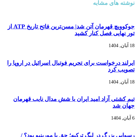
نوشته های مشابه
جوکوویچ قهرمان آتن شد| مسن‌ترین فاتح تاریخ ATP از
تور نهایی فصل کنار کشید
18 آبان, 1404
ایرلند درخواست برای تحریم فوتبال اسرائیل در اروپا را
تصویب کرد
18 آبان, 1404
تیم کشتی آزاد امید ایران با شش مدال نایب قهرمان
جهان شد
6 آبان, 1404
رسوایی بزرگ در لیگ ترکیه؛ حق با مورینیو بود؟ /