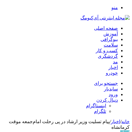
منو
صفحه اصلی
آموزش
بیوگرافی
سلامت
کسب و کار
گردشگری
مد
اخبار
خودرو
جستجو برای
سایدبار
ورود
دنبال کردن
اینستاگرام
تلگرام
خانه
/
اخبار
/
پیام تسلیت وزیر ارشاد در پی رحلت امام‌جمعه موقت
کرمانشاه