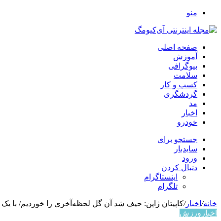
منو
صفحه اصلی
آموزش
بیوگرافی
سلامت
کسب و کار
گردشگری
مد
اخبار
خودرو
جستجو برای
سایدبار
ورود
دنبال کردن
اینستاگرام
تلگرام
خانه
/
اخبار
/
کاپیتان ژاپن: حیف شد آن گل لحظه‌آخری را خوردیم/ با یک ت
اخبار
ورزش