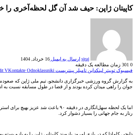
کاپیتان ژاپن: حیف شد آن گل لحظه‌آخری را خور
sjraj
ارسال به ایمیل
16 خرداد, 1404
0
301
زمان مطالعه یک دقیقه
فیسبوک
توییتر
لینکداین
تامبلر
پینتریست
Odnoklassniki
VKontakte
it
جوان را راهی میدان ‏کرده بودند و از قضا در طول مسابقه نسبت به استرا
رنار به جام جهانی را بسیار دشوار کرد. ‏
دایچی کامادا که در بازی امروز بازوبند کاپیتانی ژاپن را به بازو بسته 