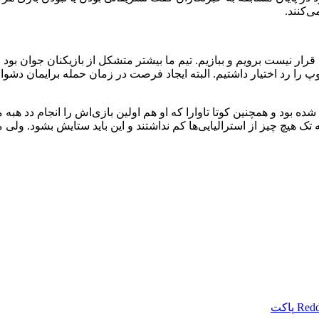
کنند. ‏
رار نیست برویم و ببازیم. تیم ما بیشتر متشکل از بازیکنان جوان ‏بود و
د و ما در طول مسابقه کنترل ‏توپ را رد اختیار داشتیم. البته ایجاد فرصت در زمان حم
 ‏شده بود و همچنین کوتا تاوارا که او هم اولین بازی‌اش را انجام دد ‏ه
ه تک هیچ چیز از استرالیایی‌ها کم نداشتند و این ‏باید ستایش بشود. ولی م
Redd
پاکت