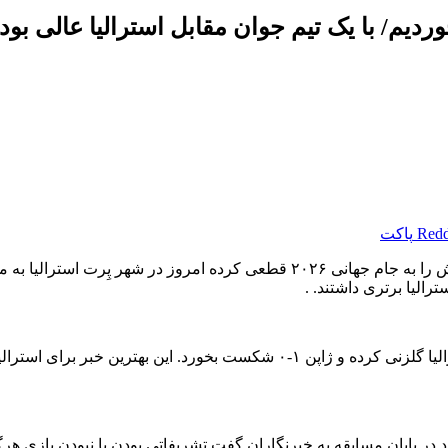
دیم/ با یک تیم جوان مقابل استرالیا عالی بود
Redd
پاکت
به گزارش گروه ورزشی خبرگزاری دانشجو، تیم ملی ژاپن که صعودش را به جام جهانی ‏
لیا برتری ‏داشتند. ‏.
اما یک لحظه سهل‌انگاری در دقیقه ۹۰ باعث شد عزیز بهیچ برای ‏استرالیا گلزنی ک
‏بود در پایان مسابقه به خبرنگاران گفت تشریفاتی بودن یا نبودن بازی ‏ه