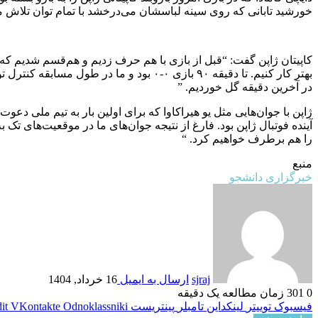
خورشید تابانی که روی سینه لباسشان می‌درخشد با تمام توان ‏تلاش می‌
کاپیتان ژاپن گفت: “قبل از بازی با هم حرف زدیم و هم‌قسم شدیم ‏که ق
‏بهتر کار کنیم. تا دقیقه ۹۰ بازی ۰-۰ بو
در آخرین دقیقه گل خوردیم. ”
ژاپن با جوان‌هایی مثل یو هیراکاوا که برای اولین بار به تیم ملی دعوت
آینده فوتبال ژاپن بود. فارغ از نتیجه جوان‌های ما در ‏موقعیت‌های تک ب
را هم برطرف خواهیم کرد. “
منبع
خبرگزاری دانشجو
sjraj
ارسال به ایمیل
16 خرداد, 1404
0
301
زمان مطالعه یک دقیقه
فیسبوک
توییتر
لینکداین
تامبلر
پینتریست
Odnoklassniki
VKontakte
it