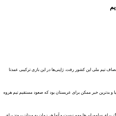
یم
۲۰۲۶ قطعی کرده امروز در شهر پِرت استرالیا به مصاف تیم ملی این ‏کشور رفت. ژاپنی‌ها در این بازی ترکیبی عمدتا
رده و ژاپن ۱-۰ شکست بخورد. این بهترین خبر برای ‏استرالیا و بدترین خبر ممکن برای عربستان بود که صعود مستقیم ‏تیم هروه
رگز برای سامورایی‌ها مهم نیست و آنها هر زمان به میدان بروند ‏برای