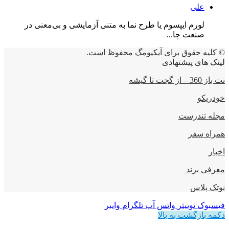
علی
لورم ایپسوم یا طرح‌ نما به متنی آزمایشی و بی‌معنی در
صنعت چا...
© کلیه حقوق برای آیکیومگ محفوظ است.
لینک های پیشنهادی
نت باز 360 – از گجت تا گیشه
خودریکو
مجله‌ تندرست
همراه سفر
اخبار
معرفی برند
نوتک پلاس
فیسبوک
توییتر
واتس آپ
تلگرام
وایبر
دکمه بازگشت به بالا