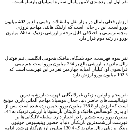
نفر اول این رده‌بندی لامین یامال ستاره اسپانیای بارسلوناست.
ارزش فعلی یامال در بازار نقل و انتقالات رقمی بالغ بر 402 میلیون
یورو است. این در حالی است که ارلینگ هالند، مهاجم نروژی
منچسترسیتی با اختلافی قابل توجه و ارزشی نزدیک به 240 میلیون
یورو در رتبه دوم قرار دارد.
نفر سوم فهرست، جود بلینگام، هافبک هجومی انگلیسی تیم فوتبال
رئال مادرید با ارزشی بالغ بر 234 میلیون یورو است. هم تیمی
فرانسوی او، کیلیان امباپه چهارمین نفر در این فهرست است که
192.5 میلیون یورو ارزش دارد.
نفر پنجم و اولین بازیکن غیرلالیگایی فهرست ارزشمندترین
فوتبالیست‌های حاضر دنیا، جمال موسیالا مهاجم آلمانی بایرن مونیخ
است که ارزش او 158.8 میلیون یورو تخمین زده شده است. پس از
او پدری گونسالس هافبک و کاپیتان بارسلونا با ارزشی نزدیک به 144
میلیون یورو رتبه ششم را در اختیار دارد. سلطه لالیگایی‌ها بر
فهرست ارزشمندترین بازیکنان دنیا با حضور وینیسیوس جونیور،
وینگر برزیلی رئال مادرید که 130.4 میلیون ارزش‌گذاری شده ادامه