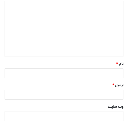
د
ی
د
گ
ا
ه
نام
*
ایمیل
*
وب‌ سایت