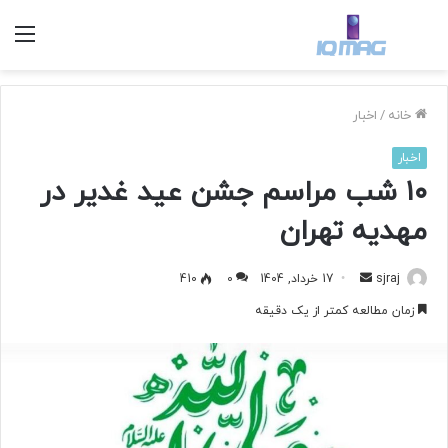
منو
خانه
/
اخبار
اخبار
۱۰ شب مراسم جشن عید غدیر در
مهدیه تهران
sjraj
ا
17 خرداد, 1404
0
410
ر
زمان مطالعه کمتر از یک دقیقه
س
ا
ل
ب
ه
ا