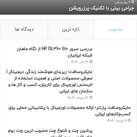
ی
6 روز پیش
جراحی بینی با تکنیک پرزرویشن
ب
ا
ت
ک
محبوب
تازه ترین
دیدگاه ها
ن
ی
ک
بررسی سرور HP DL360 G10 از نگاه ماهان
پ
شبکه ایرانیان
ر
22 آذر, 1404
ز
مایکروسافت؛ زیربنای هوشمند زندگی دیجیتال |
ر
معرفی محصولات اصلی و اهمیت استفاده از
و
لایسنس اورجینال برای کاربران، کسب و کار ها و
ی
سازمان های ایرانی
ش
ن
23 خرداد, 1404
مایکروسافت پارتنر؛ ارائه محصولات اورجینال با پشتیبانی محلی برای
کسب‌وکارهای ایرانی
12 خرداد, 1404
پرشین چت و شلوغ چت محبوب ترین چت روم