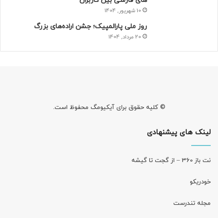
های فارسی بین کاربران
10 شهریور, 1404
روز ملی پارالمپیک؛ جشن اراده‌های بزرگ
20 مرداد, 1404
© کلیه حقوق برای آیکیومگ محفوظ است.
لینک های پیشنهادی
نت باز 360 – از گجت تا گیشه
خودریکو
مجله‌ تندرست