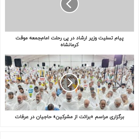
د
ر
ا
و
ا
ر
پیام تسلیت وزیر ارشاد در پی رحلت امام‌جمعه موقت
د
کرمانشاه
ک
ن
ی
د
برگزاری مراسم «برائت از مشرکین» حاجیان در عرفات