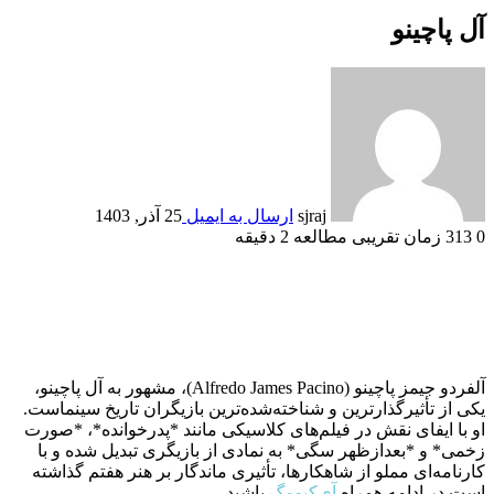
آل پاچینو
sjraj
ارسال به ایمیل
25 آذر, 1403
0
313
زمان تقریبی مطالعه 2 دقیقه
آلفردو جیمز پاچینو (Alfredo James Pacino)، مشهور به آل پاچینو،
یکی از تأثیرگذارترین و شناخته‌شده‌ترین بازیگران تاریخ سینماست.
او با ایفای نقش در فیلم‌های کلاسیکی مانند *پدرخوانده*، *صورت
زخمی* و *بعدازظهر سگی* به نمادی از بازیگری تبدیل شده و با
کارنامه‌ای مملو از شاهکارها، تأثیری ماندگار بر هنر هفتم گذاشته
است.در ادامه همراه
آی‌کیو‌مگ
باشید.