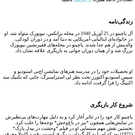
زندگی‌نامه
آل پاچینو در 25 آوریل 1940 در محله برانکس، نیویورک متولد شد. او
در خانواده‌ای ایتالیایی-آمریکایی به دنیا آمد و در دوران کودکی،
والدینش از هم جدا شدند. پاچینو در محله‌های فقیرنشین نیویورک
بزرگ شد و از همان دوران جوانی به بازیگری علاقه نشان داد.
او تحصیلات خود را در مدرسه هنرهای نمایشی اچ‌بی استودیو و
سپس استودیو اکتورز تحت نظر لی استراسبرگ، جایی که تکنیک متد
اکتینگ را فرا گرفت، ادامه داد.
شروع کار بازیگری
پاچینو کار خود را در تئاتر آغاز کرد و به دلیل مهارت‌های بی‌نظیرش
در نمایش‌هایی همچون *ببر در باغ‌وحش* توجه‌ها را جلب کرد.
نخستین نقش مهم سینمایی او در فیلم *وحشت در نیدل پارک*
(1971) بود که او را به کارگردان بزرگ فرانسیس فورد کاپولا معرفی