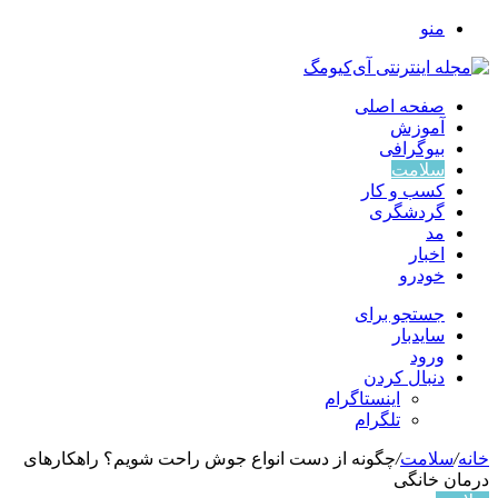
منو
صفحه اصلی
آموزش
بیوگرافی
سلامت
کسب و کار
گردشگری
مد
اخبار
خودرو
جستجو برای
سایدبار
ورود
دنبال کردن
اینستاگرام
تلگرام
خانه
/
سلامت
/
چگونه از دست انواع جوش راحت شویم؟ راهکارهای
درمان خانگی