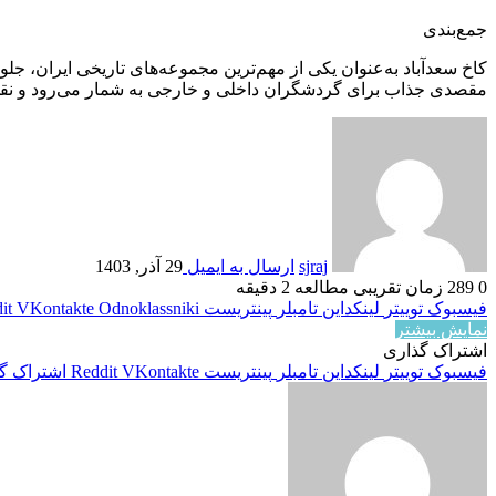
جمع‌بندی
کاخ سعدآباد به‌عنوان یکی از مهم‌ترین مجموعه‌های تاریخی ایران، جلو
مقصدی جذاب برای گردشگران داخلی و خارجی به شمار می‌رود و نقش م
sjraj
ارسال به ایمیل
29 آذر, 1403
0
289
زمان تقریبی مطالعه 2 دقیقه
فیسبوک
توییتر
لینکداین
تامبلر
پینتریست
Odnoklassniki
VKontakte
it
نمایش بیشتر
اشتراک گذاری
فیسبوک
توییتر
لینکداین
تامبلر
پینتریست
VKontakte
Reddit
اشتراک گذ