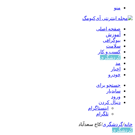
منو
صفحه اصلی
آموزش
بیوگرافی
سلامت
کسب و کار
گردشگری
مد
اخبار
خودرو
جستجو برای
سایدبار
ورود
دنبال کردن
اینستاگرام
تلگرام
خانه
/
گردشگری
/
کاخ سعدآباد
گردشگری