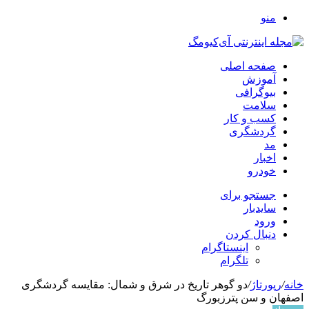
منو
صفحه اصلی
آموزش
بیوگرافی
سلامت
کسب و کار
گردشگری
مد
اخبار
خودرو
جستجو برای
سایدبار
ورود
دنبال کردن
اینستاگرام
تلگرام
خانه
/
رپورتاژ
/
دو گوهر تاریخ در شرق و شمال: مقایسه گردشگری
اصفهان و سن پترزبورگ