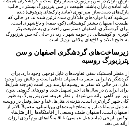
بارش باران در سن پترزبورگ بسیار رایج است و گردشگران همیشه
باید آماده‌ی باران باشند. طبیعت در سن پترزبورگ بیشتر در قالب
پارک‌های دست‌ساز امپراتوری (مانند پارک‌های پترهوف) دیده
می‌شود که با فواره‌های طلاکاری شده تزئین شده‌اند، در حالی که
طبیعت اصفهان بیشتر کوهستانی (کوه صفه) و باغ‌شهری است.
برای گردشگری، اصفهان دسترسی راحت‌تری به طبیعت بکر
کویری و کوهستانی در حومه شهر دارد، در حالی که سن پترزبورگ
به خلیج فنلاند و کاخ‌های ییلاقی نزدیک است.
زیرساخت‌های گردشگری اصفهان و سن
پترزبورگ روسیه
از منظر لجستیک سفر، تفاوت‌های قابل توجهی وجود دارد. برای
گردشگران ایرانی، سفر به اصفهان داخلی است و چالش ویزا وجود
ندارد، در حالی که سفر به روسیه نیازمند ویزا است (هرچند شرایط
برای ایرانیان در سال‌های اخیر تسهیل شده و تورهای گروهی بدون
ویزا نیز گاهی ارائه می‌شود). از نظر هزینه، سن پترزبورگ به طور
کلی شهر گران‌تری است. هزینه‌ی هتل‌ها، غذا و حمل‌ونقل در روسیه
به دلیل نوسانات ارز و سطح قیمت‌های بین‌المللی، معمولاً بالاتر از
اصفهان است. اصفهان طیف وسیعی از اقامتگاه‌ها را از هتل‌های
لوکس تاریخی (مانند هتل عباسی) تا اقامتگاه‌های بوم‌گردی ارزان
ارائه می‌دهد.