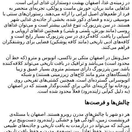
در زمینه‌ی غذا، اصفهان بهشت دوستداران غذای ایرانی است.
غذاهایی مانند بریان، خورش ماست و پولکی، تجربه‌ای منحصر به
فرد از طعم‌های اصیل ایرانی را ارائه می‌دهند. رستوران‌های سنتی با
موسیقی زنده و فضای دکور شده، بخشی از جاذبه‌ی غذایی شهر
هستند. در سن پترزبورگ، تنوع غذایی بیشتر است و می‌توان غذاهای
روسی (مانند بورش، پلمنی و بلینی) و همچنین غذاهای اروپایی و
آسیایی را یافت. کافه‌گردی در سن پترزبورگ بسیار رایج است و
کافه‌های ادبی تاریخی (مانند کافه پوشکین) فضایی برای روشنفکران
فراهم می‌کنند.
حمل‌ونقل در اصفهان متکی بر تاکسی، اتوبوس و مترو (که خط آن
محدود است) می‌باشد و ترافیک در بافت تاریخی می‌تواند کلافه‌کننده
باشد. سن پترزبورگ دارای سیستم متروی بسیار عمیق و زیبا
(ایستگاه‌های مترو مانند کاخ‌های زیرزمینی هستند) و شبکه
اتوبوسرانی گسترده‌ای است. همچنین کشتی‌های تفریحی روی
رودخانه نوا گزینه‌ای عالی برای گشت‌وگذار هستند که در اصفهان
(به دلیل کم‌آبی زاینده‌رود) فعلاً محدود شده است.
چالش‌ها و فرصت‌ها
هر دو شهر با چالش‌های مدرن روبرو هستند. اصفهان با مسئله‌ی
فرونشست زمین، آلودگی هوا و خشکی زاینده‌رود دست‌وپنج نرم
می‌کند که می‌تواند در درازمدت به بافت تاریخی و جاذبه‌های طبیعی
آن آسیب بزند. حفظ تعادل بین توسعه‌ی مدرن و حفظ بافت تاریخی