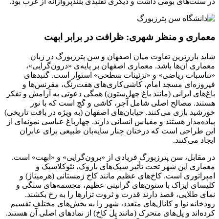
در سنت‌های بومی داشت و دیگری تقلیدی بلندپروازانه از غرب بود.
معماری و منظر شهری: ظرافت در برابر ابهت
شاید بارزترین تفاوت میان اصفهان و سن پترزبورگ در زبان
معماری آن‌ها باشد. معماری اصفهان بر پایه‌ی «درون‌گرایی»،
«تناسبات ریاضی» و «تزئینات سطحی» استوار است. گنبدهای
فیروزه‌ای مسجد امام، کاشی‌کاری‌های هفت‌رنگ، مقرنس‌ها و
باغ‌های ایرانی (مانند باغ چهل‌ستون) همگی دعوتی به آرامش و تفکر
هستند. مصالح اصلی شامل آجر، کاشی و گچ است که با نور
خورشید بازی می‌کنند. خیابان‌های اصفهان (به ویژه در بافت تاریخی)
پیاده‌مدار هستند و مقیاس انسانی دارند. چهارباغ عباسی نمونه‌ای از
این طراحی است که درختان چنار سایه‌بان طبیعی برای عابران
ایجاد می‌کنند.
در مقابل، سن پترزبورگ فریادی از «برون‌گرایی» و «ابهت» است.
معماری این شهر تحت تأثیر سبک‌های باروک، نئوکلاسیک و
امپراتوری است. کاخ‌های عظیم مانند کاخ زمستانی (هرمیتاژ) و
کلیسای ایزاک با ستون‌های گرانیتی عظیم، مجسمه‌های سنگی و
نمای طلایی، قصد دارند قدرت و ثروت تزارها را به رخ بکشند.
رودخانه نوا و کانال‌های متعدد، شهر را به بخش‌های مختلف تقسیم
کرده‌اند و پل‌های متحرک (مانند پل کاخ) از نمادهای اصلی آن هستند.