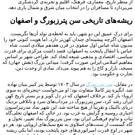
از منظر تاریخ، معماری، فرهنگ، اقلیم و تجربه‌ی گردشگری
می‌پردازد تا مسافران را در انتخاب میان شرق و شمال یاری دهد.
ریشه‌های تاریخی سن پترزبورگ و اصفهان
برای درک عمیق این دو شهر، باید به لحظه‌ی تولد آن‌ها نگریست.
اصفهان اگرچه پیشینه‌ای چندان کهن‌تر دارد، اما هویت کنونی خود را
مدیون شاه عباس اول صفوی در قرن هفدهم میلادی است. شاه
عباس با انتقال پایتخت به اصفهان، قصد داشت مرکزی برای قدرت
سیاسی، اقتصادی و مذهبی شیعه ایجاد کند. طراحی شهر بر اساس
مفاهیم اسلامی-ایرانی صورت گرفت؛ میدانی بزرگ (نقش جهان) که
مسجد، بازار و کاخ را به هم پیوند می‌داد، نمادی از وحدت دین،
تجارت و حکومت بود.
در مقابل،
سن پترزبورگ
در سال ۱۷۰۳ توسط پتر کبیر بنیان نهاده
شد. انگیزه پتر کاملاً متفاوت بود؛ او می‌خواست «پنجره‌ای به سوی
اروپا» باز کند. برخلاف اصفهان که در دل کویر و بر بستر تاریخ کهن
ایران رشد کرد، سن پترزبورگ در مرداب‌های سرد و باتلاقی نزدیک
دریای بالتیک و تقریباً از هیچ ساخته شد. این شهر نماد مدرنیزاسیون
اجباری روسیه و گرایش به غرب بود. در حالی که اصفهان تجلی‌گاه
ثبات و تداوم فرهنگی ایران بود، سن پترزبورگ نماد تغییر، تحول و
گاه گسست از سنت‌های اسلاوی به نفع سبک‌های اروپایی بود. هر دو
شهر در اوج قدرت امپراتوری‌های خود پایتخت بودند، اما یکی ریشه