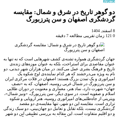
رپورتاژ
دو گوهر تاریخ در شرق و شمال: مقایسه
گردشگری اصفهان و سن پترزبورگ
8 اسفند, 1404
0
121
زمان تقریبی مطالعه 7 دقیقه
جهان گردشگری همواره تشنه‌ی کشف شهرهایی است که نه تنها به
عنوان مقاصدی برای استراحت، بلکه به عنوان موزه‌های زنده‌ی
تاریخ و فرهنگ بشری عمل می‌کنند. در میان هزاران شهر دیدنی، دو
نام به ویژه می‌درخشند که هر کدام نماینده‌ی اوج شکوه یک
امپراتوری و یک تمدن بزرگ هستند: اصفهان در فلات مرکزی ایران
و سن پترزبورگ در شمال غربی روسیه. اصفهان، که به «نصف
جهان» شهرت دارد، نماد هنر، معماری و معنویت در دوران طلایی
اسلام و صفویه است. در سوی دیگر، سن پترزبورگ، «ونیز شمال»،
ویترینی از جاه‌طلبی‌های امپراتوری روسیه، هنر اروپایی و شکوه
تزاری است. مقایسه این دو شهر، تنها مقایسه‌ی دو مقصد
گردشگری نیست، بلکه تقابل و تعامل دو جهان‌بینی، دو سبک زندگی
و دو اقلیم متفاوت است. این مقاله به بررسی تطبیقی این دو شهر