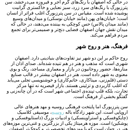
در حالی که اصفهان با رنگ‌های گرم آجر و فیروزه می‌درخشد، سن
پترزبورگ با رنگ‌های سرد زرد، سبز نعنایی و خاکستری گرانیت
پوشیده شده است. مقیاس در سن پترزبورگ اغلب فراتر از انسان
است؛ خیابان‌های پهن (مانند خیابان نوسکی) و میدان‌های وسیع
(مانند میدان پالاس) حس کوچکی به بیننده می‌دهند، در حالی که
میدان نقش جهان اصفهان فضایی دنج‌تر و صمیمی‌تر برای تجمع
مردم فراهم می‌کند.
فرهنگ، هنر و روح شهر
روح حاکم بر این دو شهر نیز تفاوت‌های بنیادینی دارد. اصفهان
شهری است که مذهب و هنر در هم تنیده شده‌اند. صدای اذان از
مناره‌ها، حضور روحانیون در بازار و معماری مساجد، رنگ و بوی
معنوی به شهر داده است. هنر در اصفهان بیشتر در قالب صنایع
دستی (قلم‌زنی، میناکاری، خاتم‌کاری) و خوشنویسی تجلی می‌یابد
که اغلب کاربردی و تزئینی هستند. بازار قیصریه نه تنها مرکز
تجارت، بلکه قلب تپنده‌ی اجتماعی شهر است که در آن چانه‌زنی و
گفتگو بخشی از فرهنگ است.
سن پترزبورگ اما پایتخت فرهنگی روسیه و مهد هنرهای عالی
اروپایی است. این شهر زادگاه باله
روسیه
، موسیقی کلاسیک
(چایکوفسکی و استراوینسکی) و ادبیات بزرگ (داستایوفسکی و
پوشکین) است. موزه هرمیتاژ یکی از بزرگترین و غنی‌ترین موزه‌های
هنر در جهان است که با موزه‌های تخصصی‌تر و کوچک‌تر اصفهان