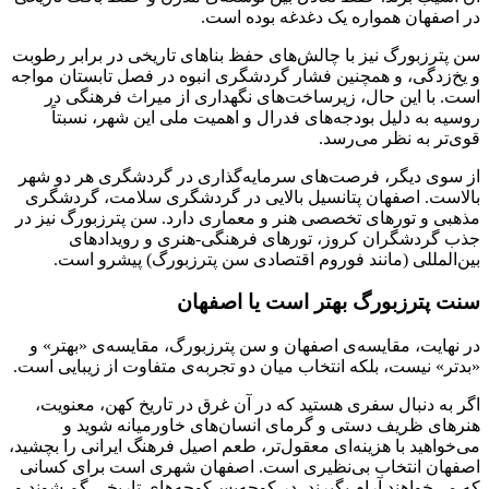
در اصفهان همواره یک دغدغه بوده است.
سن پترزبورگ نیز با چالش‌های حفظ بناهای تاریخی در برابر رطوبت
و یخ‌زدگی، و همچنین فشار گردشگری انبوه در فصل تابستان مواجه
است. با این حال، زیرساخت‌های نگهداری از میراث فرهنگی در
روسیه به دلیل بودجه‌های فدرال و اهمیت ملی این شهر، نسبتاً
قوی‌تر به نظر می‌رسد.
از سوی دیگر، فرصت‌های سرمایه‌گذاری در گردشگری هر دو شهر
بالاست. اصفهان پتانسیل بالایی در گردشگری سلامت، گردشگری
مذهبی و تورهای تخصصی هنر و معماری دارد. سن پترزبورگ نیز در
جذب گردشگران کروز، تورهای فرهنگی-هنری و رویدادهای
بین‌المللی (مانند فوروم اقتصادی سن پترزبورگ) پیشرو است.
سنت پترزبورگ بهتر است یا اصفهان
در نهایت، مقایسه‌ی اصفهان و سن پترزبورگ، مقایسه‌ی «بهتر» و
«بدتر» نیست، بلکه انتخاب میان دو تجربه‌ی متفاوت از زیبایی است.
اگر به دنبال سفری هستید که در آن غرق در تاریخ کهن، معنویت،
هنرهای ظریف دستی و گرمای انسان‌های خاورمیانه شوید و
می‌خواهید با هزینه‌ای معقول‌تر، طعم اصیل فرهنگ ایرانی را بچشید،
اصفهان انتخاب بی‌نظیری است. اصفهان شهری است برای کسانی
که می‌خواهند آرام بگیرند، در کوچه‌پس‌کوچه‌های تاریخی گم شوند و