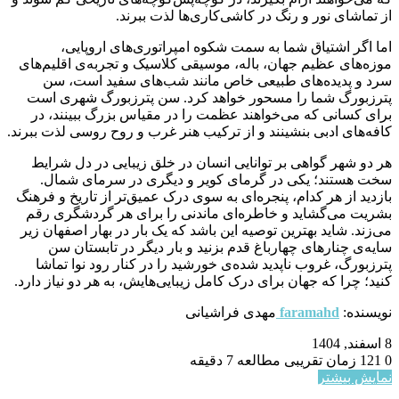
از تماشای نور و رنگ در کاشی‌کاری‌ها لذت ببرند.
اما اگر اشتیاق شما به سمت شکوه امپراتوری‌های اروپایی،
موزه‌های عظیم جهان، باله، موسیقی کلاسیک و تجربه‌ی اقلیم‌های
سرد و پدیده‌های طبیعی خاص مانند شب‌های سفید است، سن
پترزبورگ شما را مسحور خواهد کرد. سن پترزبورگ شهری است
برای کسانی که می‌خواهند عظمت را در مقیاس بزرگ ببینند، در
کافه‌های ادبی بنشینند و از ترکیب هنر غرب و روح روسی لذت ببرند.
هر دو شهر گواهی بر توانایی انسان در خلق زیبایی در دل شرایط
سخت هستند؛ یکی در گرمای کویر و دیگری در سرمای شمال.
بازدید از هر کدام، پنجره‌ای به سوی درک عمیق‌تر از تاریخ و فرهنگ
بشریت می‌گشاید و خاطره‌ای ماندنی را برای هر گردشگری رقم
می‌زند. شاید بهترین توصیه این باشد که یک بار در بهار اصفهان زیر
سایه‌ی چنارهای چهارباغ قدم بزنید و بار دیگر در تابستان سن
پترزبورگ، غروب ناپدید شده‌ی خورشید را در کنار رود نوا تماشا
کنید؛ چرا که جهان برای درک کامل زیبایی‌هایش، به هر دو نیاز دارد.
نویسنده:
faramahd
مهدی فراشیانی
8 اسفند, 1404
0
121
زمان تقریبی مطالعه 7 دقیقه
نمایش بیشتر