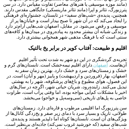
(مانند موزه موسیقی یا هنرهای معاصر) تفاوت مقیاس دارد. در سن
پترزبورگ، تئاتر و اپرا (مانند تئاتر مارینسکی) جایگاهی مقدس دارند.
همچنین، پدیده‌ی «شب‌های سفید» در تابستان، جشنواره‌ای فرهنگی
را ایجاد می‌کند که در آن شهر تا صبح بیدار است و خیابان‌ها پر از
موسیقی و رقص می‌شود. در مقابل، اصفهان شب‌هایی آرام‌تر دارد
و زندگی شبانه آن بیشتر محدود به پیاده‌روی در میدان‌ها و کافه‌های
سنتی است که با فرهنگ مذهبی شهر همخوانی بیشتری دارد.
اقلیم و طبیعت: آفتاب کویر در برابر یخ بالتیک
تجربه‌ی گردشگری در این دو شهر به شدت تحت تأثیر اقلیم
آن‌هاست.
اصفهان
دارای اقلیم نیمه‌خشک است. تابستان‌های گرم و
خشک و زمستان‌های سرد و خشک دارد. بهترین زمان سفر به
اصفهان، بهار (فروردین و اردیبهشت) و پاییز (مهر و آبان) است. در
این فصول، هوای مطبوع و باغ‌های پرشکوفه، شهر را به بهشتی
تبدیل می‌کنند. زاینده‌رود، شریان حیاتی شهر، اگرچه در سال‌های
اخیر با مشکلات کم‌آبی مواجه بوده، اما وقتی پرآب است، طراوت
خاصی به پل‌های تاریخی (سی‌وسه‌پل و خواجو) می‌بخشد.
سن پترزبورگ اما اقلیمی مرطوب و قاره‌ای دارد. زمستان‌های
طولانی، تاریک و بسیار سرد با دمای زیر صفر و یخ‌زدگی کانال‌ها از
ویژگی‌های آن است. تابستان‌ها کوتاه اما دلپذیر هستند و پدیده‌ی
شب‌های سفید (که خورشید غروب نمی‌کند) جاذبه‌ای بی‌نظیر است.