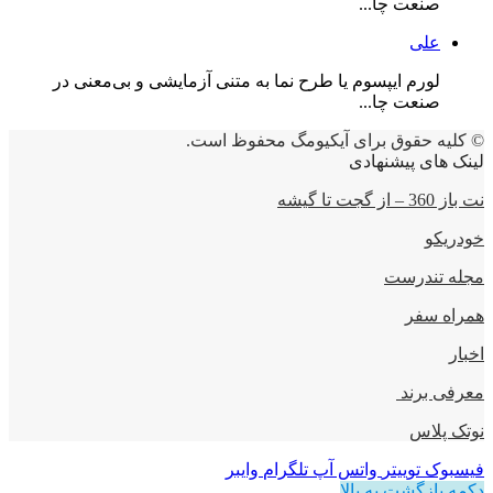
صنعت چا...
علی
لورم ایپسوم یا طرح‌ نما به متنی آزمایشی و بی‌معنی در
صنعت چا...
© کلیه حقوق برای آیکیومگ محفوظ است.
لینک های پیشنهادی
نت باز 360 – از گجت تا گیشه
خودریکو
مجله‌ تندرست
همراه سفر
اخبار
معرفی برند
نوتک پلاس
فیسبوک
توییتر
واتس آپ
تلگرام
وایبر
دکمه بازگشت به بالا