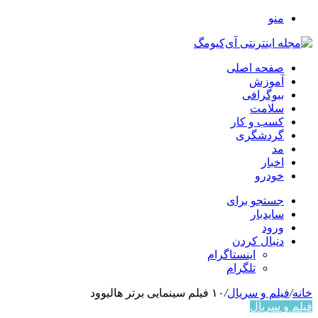
منو
صفحه اصلی
آموزش
بیوگرافی
سلامت
کسب و کار
گردشگری
مد
اخبار
خودرو
جستجو برای
سایدبار
ورود
دنبال کردن
اینستاگرام
تلگرام
خانه
/
فیلم و سریال
/
۱۰ فیلم سینمایی برتر هالیوود
فیلم و سریال