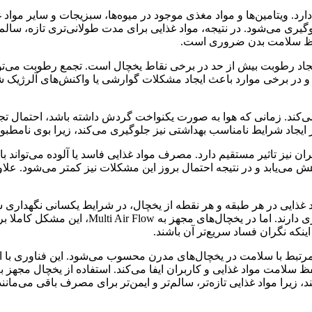
د. ویتامین‌ها و مواد مغذی موجود در میوه‌ها، سبزیجات و سایر مواد
لوگیری می‌شود. در نتیجه، مواد غذایی برای مدت طولانی‌تری تازه، سا
ی حفظ سلامت بدن ضروری است
.
اد رطوبت بیش از حد در برخی نقاط یخچال است. تجمع رطوبت می‌تواند 
د و در برخی موارد باعث ایجاد مشکلات گوارشی یا واکنش‌های آلرژیک
می‌کند. زمانی که هوا به صورت یکنواخت گردش داشته باشد، احتمال تجم
 ایجاد شرایط نامناسب بهداشتی نیز جلوگیری می‌کند، زیرا بوی نامطب
ربران نیز تاثیر مستقیم دارد. مصرف مواد غذایی فاسد یا آلوده می‌تو
ش می‌یابد و در نتیجه احتمال بروز این مشکلات نیز کمتر می‌شود. علا
ایی در هر طبقه و هر نقطه از یخچال، در شرایط یکسانی نگهداری شوند
 دارند. اما در یخچال‌های مجهز به
Multi Air Flow
، این مشکل کاملا ب
ینکه نگران فساد سریع‌تر آن باشند
.
رتبط با سلامت در یخچال‌های مدرن محسوب می‌شود. این فناوری با ایج
امت مواد غذایی و کاربران ایفا می‌کند. استفاده از یخچال مجهز به 
یرا مواد غذایی تازه‌تر، سالم‌تر و ایمن‌تر برای مصرف باقی می‌مانند