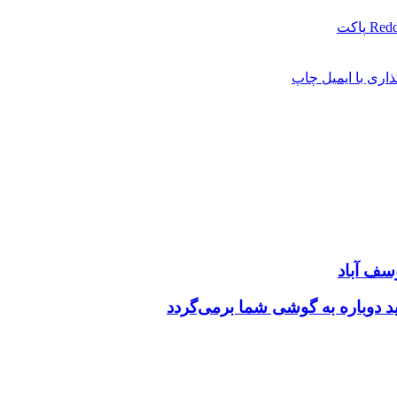
Redd
پاکت
اری با ایمیل
چاپ
سف آباد