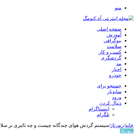
منو
صفحه اصلی
آموزش
بیوگرافی
سلامت
کسب و کار
گردشگری
مد
اخبار
خودرو
جستجو برای
سایدبار
ورود
دنبال کردن
اینستاگرام
تلگرام
خانه
/
رپورتاژ
/
سیستم گردش هوای چندگانه چیست و چه تاثیری بر سلام
رپورتاژ