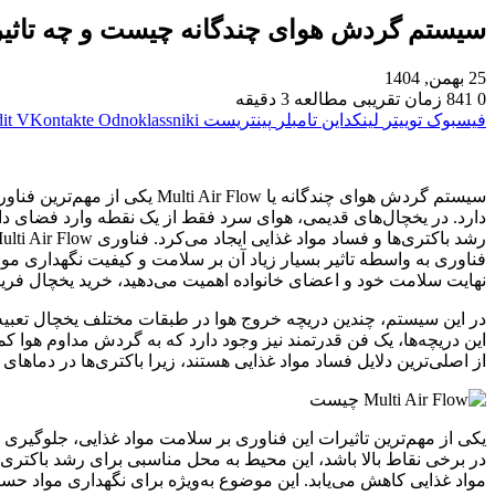
سیستم گردش هوای چندگانه چیست و چه تاثیر
25 بهمن, 1404
0
841
زمان تقریبی مطالعه 3 دقیقه
فیسبوک
توییتر
لینکداین
تامبلر
پینتریست
Odnoklassniki
VKontakte
it
سیستم گردش هوای چندگانه یا
Multi Air Flow
یکی از مهم‌ترین فنا
دارد. در یخچال‌های قدیمی، هوای سرد فقط از یک نقطه وارد فضای د
رشد باکتری‌ها و فساد مواد غذایی ایجاد می‌کرد. فناوری
Multi Air Flow
فناوری به واسطه تاثیر بسیار زیاد آن بر سلامت و کیفیت نگهداری موا
نهایت سلامت خود و اعضای خانواده اهمیت می‌دهید، خرید یخچال فری
در این سیستم، چندین دریچه خروج هوا در طبقات مختلف یخچال تعبیه
این دریچه‌ها، یک فن قدرتمند نیز وجود دارد که به گردش مداوم هوا 
از اصلی‌ترین دلایل فساد مواد غذایی هستند، زیرا باکتری‌ها در دماهای ب
یکی از مهم‌ترین تاثیرات این فناوری بر سلامت مواد غذایی، جلوگیری
در برخی نقاط بالا باشد، این محیط به محل مناسبی برای رشد باکتری‌
مواد غذایی کاهش می‌یابد. این موضوع به‌ویژه برای نگهداری مواد حسا