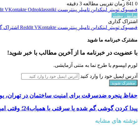
0
841
زمان تقریبی مطالعه 3 دقیقه
فیسبوک
توییتر
لینکداین
تامبلر
پینتریست
Odnoklassniki
VKontakte
it
نمایش بیشتر
اشتراک گذاری
فیسبوک
توییتر
لینکداین
تامبلر
پینتریست
VKontakte
Reddit
اشتراک گذ
مشترک خبرنامه ما شوید
با عضویت در خبرنامه ما از آخرین مطالب با خبر شوید!
لورم ایپسوم یا طرح‌ نما به متنی آزمایشی.
آدرس ایمیل خود را وارد کنید
حفاظ پنجره ضدسرقت برای امنیت ساختمان در تهران، یو
پیدا کردن گوشی گم شده یا سرقتی با همیاب24؛ وقتی امید دوباره به گوشی شما برمی‌گردد
نوشته های مشابه