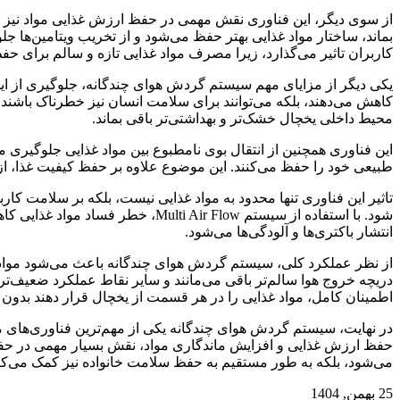
از سوی دیگر، این فناوری نقش مهمی در حفظ ارزش غذایی مواد نیز دار
بماند، ساختار مواد غذایی بهتر حفظ می‌شود و از تخریب ویتامین‌ها ج
کاربران تاثیر می‌گذارد، زیرا مصرف مواد غذایی تازه و سالم برا
یکی دیگر از مزایای مهم سیستم گردش هوای چندگانه، جلوگیری از ایج
کاهش می‌دهند، بلکه می‌توانند برای سلامت انسان نیز خطرناک باشن
محیط داخلی یخچال خشک‌تر و بهداشتی‌تر باقی بماند
.
این فناوری همچنین از انتقال بوی نامطبوع بین مواد غذایی جلوگیری 
طبیعی خود را حفظ می‌کنند. این موضوع علاوه بر حفظ کیفیت غذا، از
تاثیر این فناوری تنها محدود به مواد غذایی نیست، بلکه بر سلامت کا
شود. با استفاده از سیستم
Multi Air Flow
، خطر فساد مواد غذایی کاه
انتشار باکتری‌ها و آلودگی‌ها می‌شود
.
از نظر عملکرد کلی، سیستم گردش هوای چندگانه باعث می‌شود مواد غذ
دریچه خروج هوا سالم‌تر باقی می‌مانند و سایر نقاط عملکرد ضعیف‌تری
اطمینان کامل، مواد غذایی را در هر قسمت از یخچال قرار دهند بدون ا
در نهایت، سیستم گردش هوای چندگانه یکی از مهم‌ترین فناوری‌های م
حفظ ارزش غذایی و افزایش ماندگاری مواد، نقش بسیار مهمی در حفظ سل
می‌شود، بلکه به طور مستقیم به حفظ سلامت خانواده نیز کمک می‌کند، ز
25 بهمن, 1404