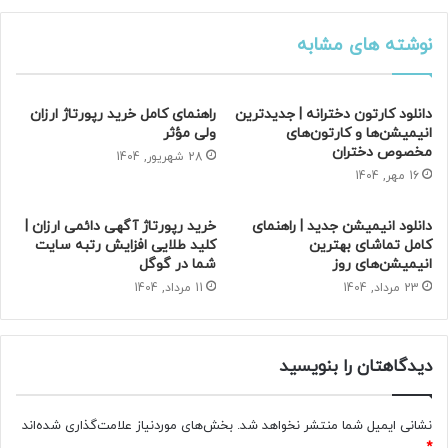
– گشنیز و جعفری خرد شده: ۲ قاشق غذاخوری
نوشته های مشابه
– لیموترش (اختیاری): برای تزئین و طعم‌دهی
دانلود کارتون دخترانه | جدیدترین
راهنمای کامل خرید رپورتاژ ارزان
– کشک (اختیاری): برای تزئین و افزودن طعم دلپذیر
انیمیشن‌ها و کارتون‌های
ولی مؤثر
مخصوص دختران
28 شهریور, 1404
16 مهر, 1404
دانلود انیمیشن جدید | راهنمای
خرید رپورتاژ آگهی دائمی ارزان |
—
کامل تماشای بهترین
کلید طلایی افزایش رتبه سایت
انیمیشن‌های روز
شما در گوگل
23 مرداد, 1404
11 مرداد, 1404
طرز تهیه سوپ جو
دیدگاهتان را بنویسید
1. آماده‌سازی جو:
نشانی ایمیل شما منتشر نخواهد شد.
بخش‌های موردنیاز علامت‌گذاری شده‌اند
*