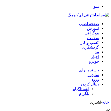
منو
صفحه اصلی
آموزش
بیوگرافی
سلامت
کسب و کار
گردشگری
مد
اخبار
خودرو
جستجو برای
سایدبار
ورود
دنبال کردن
اینستاگرام
تلگرام
خانه
/
آشپزی